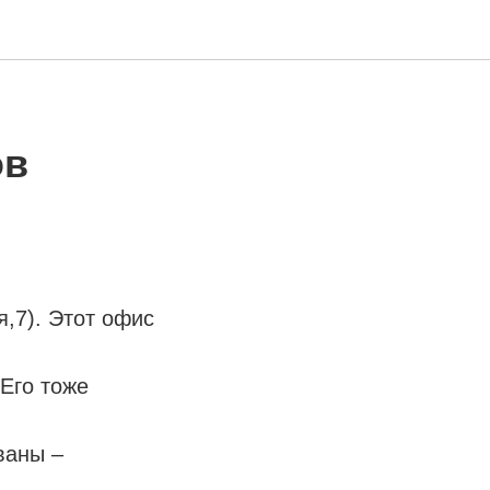
ов
,7). Этот офис
Его тоже
ваны –