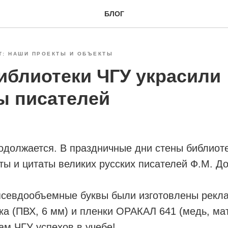
БЛОГ
Т: НАШИ ПРОЕКТЫ И ОБЪЕКТЫ
иблиотеки ЧГУ украсили
ы писателей
одолжается. В праздничные дни стены библиот
ты и цитаты великих русских писателей Ф.М. До
псевдообъемные буквы были изготовлены рекла
а (ПВХ, 6 мм) и пленки ОРАКАЛ 641 (медь, мат
м ЧГУ успехов в учебе!