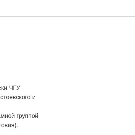
еки ЧГУ
стоевского и
мной группой
овая).